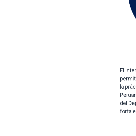
El int
permit
la prá
Peruan
del De
fortal