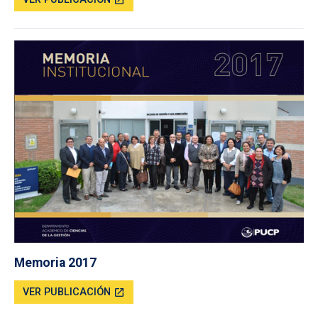
open_in_new
Memoria 2017
VER PUBLICACIÓN
open_in_new