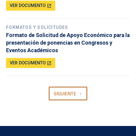
VER DOCUMENTO
open_in_new
FORMATOS Y SOLICITUDES
Formato de Solicitud de Apoyo Económico para la
presentación de ponencias en Congresos y
Eventos Académicos
VER DOCUMENTO
open_in_new
SIGUIENTE