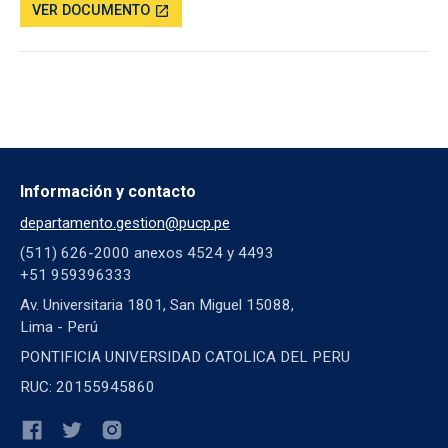
VER DOCUMENTO
open_in_new
Información y contacto
departamento.gestion@pucp.pe
(511) 626-2000 anexos 4524 y 4493
+51 959396333
Av. Universitaria 1801, San Miguel 15088,
Lima - Perú
PONTIFICIA UNIVERSIDAD CATOLICA DEL PERU
RUC: 20155945860