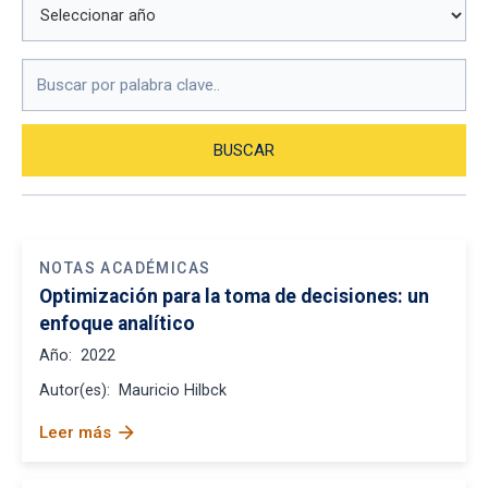
NOTAS ACADÉMICAS
Optimización para la toma de decisiones: un
enfoque analítico
Año:
2022
Autor(es):
Mauricio Hilbck
arrow_forward
Leer más