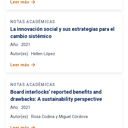
arrow_forward
Leer más
NOTAS ACADÉMICAS
La innovación social y sus estrategias para el
cambio sistémico
Año:
2021
Autor(es):
Hellen López
arrow_forward
Leer más
NOTAS ACADÉMICAS
Board interlocks’ reported benefits and
drawbacks: A sustainability perspective
Año:
2021
Autor(es):
Rosa Codina y Miguel Córdova
arrow_forward
Leer más