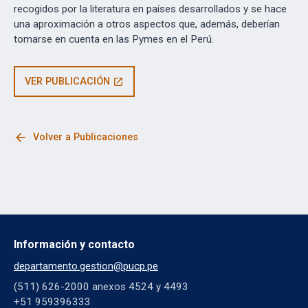
recogidos por la literatura en países desarrollados y se hace
una aproximación a otros aspectos que, además, deberían
tomarse en cuenta en las Pymes en el Perú.
VER PUBLICACIÓN
open_in_new
arrow_back
Volver a Publicaciones
Información y contacto
departamento.gestion@pucp.pe
(511) 626-2000 anexos 4524 y 4493
+51 959396333