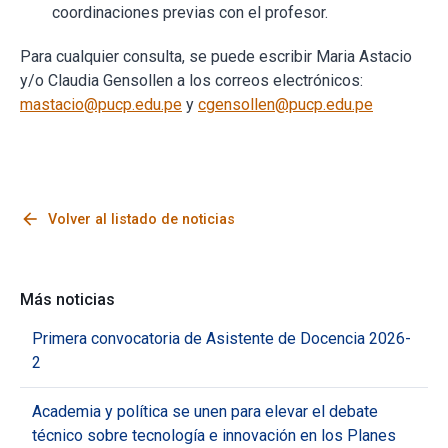
coordinaciones previas con el profesor.
Para cualquier consulta, se puede escribir Maria Astacio
y/o Claudia Gensollen a los correos electrónicos:
mastacio@pucp.edu.pe
y
cgensollen@pucp.edu.pe
arrow_back
Volver al listado de noticias
Más noticias
Primera convocatoria de Asistente de Docencia 2026-
2
Academia y política se unen para elevar el debate
técnico sobre tecnología e innovación en los Planes