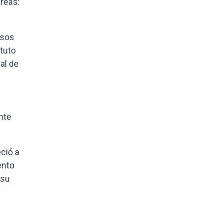
reas:
esos
ituto
al de
ente
eció a
ento
 su