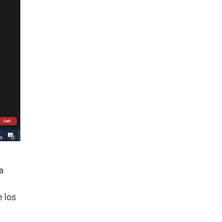
a
e los