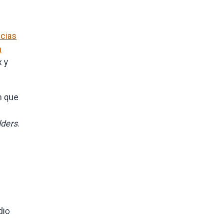
ncias
n
x y
n que
lders
.
l
dio