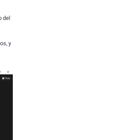
o del
os, y