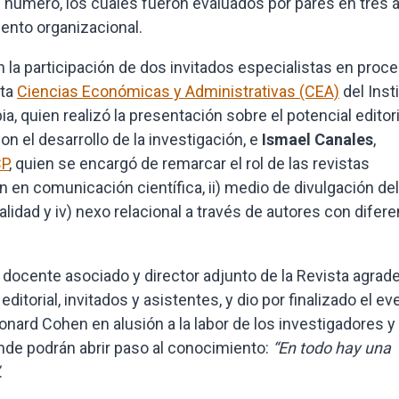
 número, los cuales fueron evaluados por pares en tres á
iento organizacional.
a participación de dos invitados especialistas en proc
sta
Ciencias Económicas y Administrativas (CEA)
del Inst
 quien realizó la presentación sobre el potencial editori
n el desarrollo de la investigación, e
Ismael Canales
,
CP
, quien se encargó de remarcar el rol de las revistas
n en comunicación científica, ii) medio de divulgación del
calidad y iv) nexo relacional a través de autores con difer
, docente asociado y director adjunto de la Revista agrad
ditorial, invitados y asistentes, y dio por finalizado el ev
rd Cohen en alusión a la labor de los investigadores y
e podrán abrir paso al conocimiento:
“En todo hay una
.