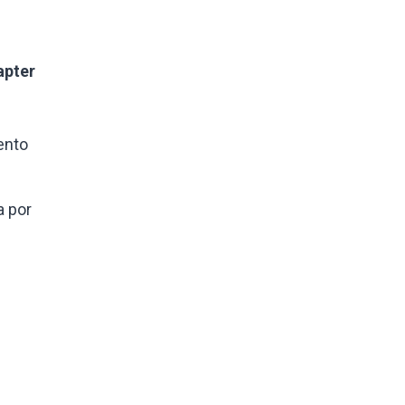
apter
ento
a por