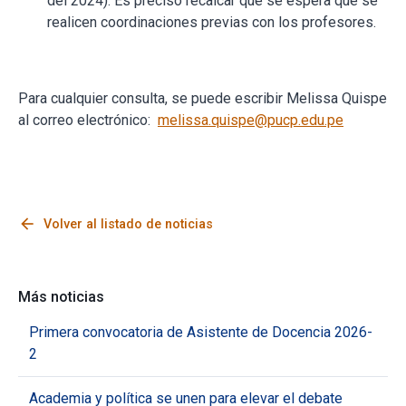
del 2024). Es preciso recalcar que se espera que se
realicen coordinaciones previas con los profesores.
Para cualquier consulta, se puede escribir Melissa Quispe
al correo electrónico:
melissa.quispe@pucp.edu.pe
arrow_back
Volver al listado de noticias
Más noticias
Primera convocatoria de Asistente de Docencia 2026-
2
Academia y política se unen para elevar el debate